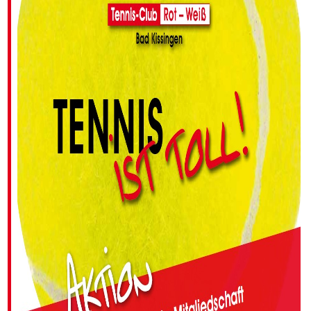
FREIPLÄTZE
HALLE
ONLINE-
BUCHUNG
PLÄTZE
SONSTIGES
BESAITUNG
VEREINS­
BEKLEIDUNG
TENNIS-
CAFÉ
TENNISCAMP
IN
BAD
KISSINGEN
SPONSOREN