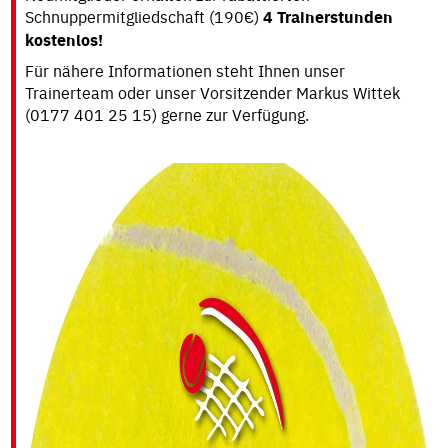
TERMINE
Schnuppermitgliedschaft (190€)
4 Trainerstunden
kostenlos!
PLATZGEBÜHREN
Für nähere Informationen steht Ihnen unser
MANNSCHAFTEN
Trainerteam oder unser Vorsitzender Markus Wittek
(0177 401 25 15) gerne zur Verfügung.
LANDESLIGA
UND
HÖHER
REGIONALER
BEREICH
ERW.
KINDER-
UND
JUGENDMANNSCHAFTEN
VEREINSHEFTE
JUGEND
PLÄTZE