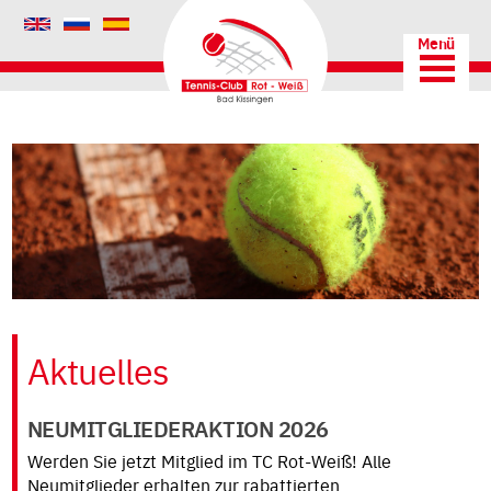
AKTUELLES
DER
VEREIN
CHRONIK
TRAINER
Aktuelles
VORSTAND
MITGLIEDSCHAFT
NEUMITGLIEDERAKTION 2026
PLATZORDNUNG
Werden Sie jetzt Mitglied im TC Rot-Weiß! Alle
Neumitglieder erhalten zur rabattierten