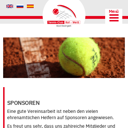
AKTUELLES
DER
VEREIN
CHRONIK
TRAINER
VORSTAND
SPONSOREN
MITGLIEDSCHAFT
Eine gute Vereinsarbeit ist neben den vielen
ehrenamtlichen Helfern auf Sponsoren angewiesen.
PLATZORDNUNG
Es freut uns sehr, dass uns zahlreiche Mitglieder und