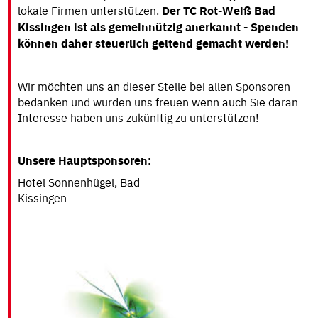
TERMINE
lokale Firmen unterstützen.
Der TC Rot-Weiß Bad
Kissingen ist als gemeinnützig anerkannt - Spenden
PLATZGEBÜHREN
können daher steuerlich geltend gemacht werden!
MANNSCHAFTEN
Wir möchten uns an dieser Stelle bei allen Sponsoren
LANDESLIGA
bedanken und würden uns freuen wenn auch Sie daran
UND
HÖHER
Interesse haben uns zukünftig zu unterstützen!
REGIONALER
BEREICH
Unsere Hauptsponsoren:
ERW.
Hotel Sonnenhügel, Bad
KINDER-
Kissing
UND
JUGENDMANNSCHAFTEN
VEREINSHEFTE
JUGEND
PLÄTZE