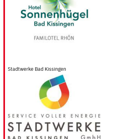
FREIPLÄTZE
HALLE
ONLINE-
BUCHUNG
PLÄTZE
SONSTIGES
BESAITUNG
Stadtwerke Bad Kissingen
VEREINS­
BEKLEIDUNG
TENNIS-
CAFÉ
TENNISCAMP
IN
BAD
KISSINGEN
SPONSOREN