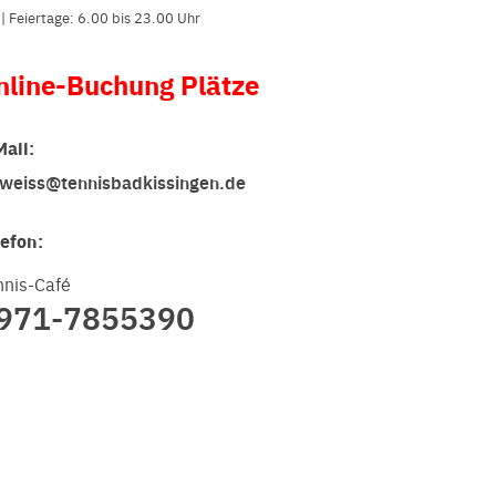
| Feiertage: 6.00 bis 23.00 Uhr
nline-Buchung Plätze
Maii:
tweiss@tennisbadkissingen.de
lefon:
nnis-Café
971-7855390