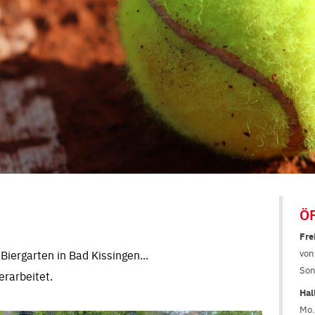
Ö
Fre
von
iergarten in Bad Kissingen...
Son
erarbeitet.
Hal
Mo.