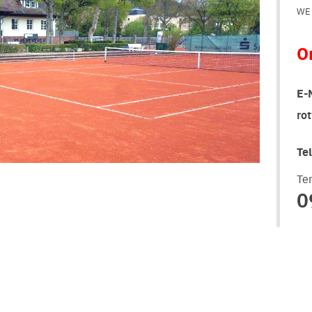
WE 
O
E-
ro
Te
Te
0